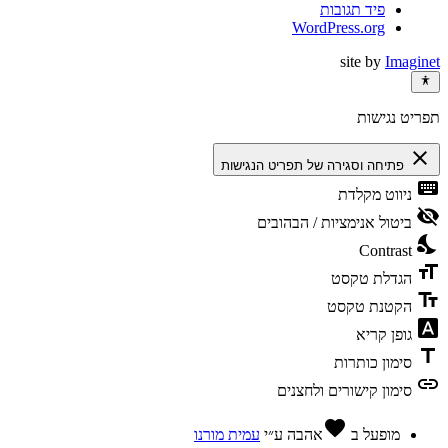
פיד תגובות
WordPress.org
site by
Imaginet
תפריט נגישות
close
פתיחה וסגירה של תפריט הנגישות
keyboard
ניווט מקלדת
visibility_off
ביטול אנימציות / הבהובים
nights_stay
Contrast
format_size
הגדלת טקסט
text_fields
הקטנת טקסט
font_download
גופן קריא
title
סימון כותרות
link
סימון קישורים ולחצנים
favorite
מופעל ב
אהבה
ע״י
עמית מורנו