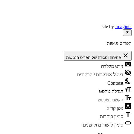
site by
Imaginet
תפריט נגישות
close
פתיחה וסגירה של תפריט הנגישות
keyboard
ניווט מקלדת
visibility_off
ביטול אנימציות / הבהובים
nights_stay
Contrast
format_size
הגדלת טקסט
text_fields
הקטנת טקסט
font_download
גופן קריא
title
סימון כותרות
link
סימון קישורים ולחצנים