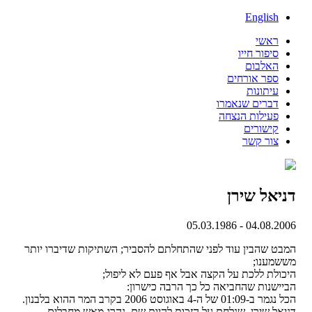
English
ראשי
סיפור חייו
האלבום
ספר אורחים
עיתונות
דברים שנאמרו
פעילות הנצחה
קישורים
צור קשר
דניאל שירן
04.08.2006 - 05.03.1986
המבט שהבין עוד לפני שהתחלתם להסביר; השתיקות שדיברו יותר
מששמענו;
היכולת ללכת על הקצה אבל אף פעם לא ליפול;
הביישנות שהחביאה כל כך הרבה כישרון:
הכל נגמר ב-01:09 של ה-4 באוגוסט 2006 בקרב המר ההוא בלבנון.
דניאל שירן, שנלחם על הזכות להיות שם, נהרג מאש מחבלים.