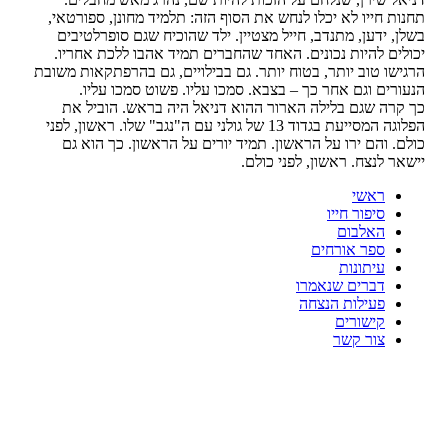
תחנות חייו לא יכלו לנחש את הסוף הזה: תלמיד מחונן, ספורטאי,
בשלן, ידען, מתנדב, חייל מצטיין. ילד שהוכיח שגם סופרלטיבים
יכולים להיות נכונים. האחד שהחברים תמיד אהבו ללכת אחריו.
הרגישו טוב יותר, בטוח יותר. גם בבילויים, גם בהרפתקאות משובת
הנעורים וגם אחר כך – בצבא. סמכו עליו. פשוט סמכו עליו.
כך קרה שגם בלילה הארור ההוא דניאל היה בראש. הוביל את
הפלוגה המסייעת בגדוד 13 של גולני עם ה"נגב" שלו. ראשון, לפני
כולם. והם ירו על הראשון. תמיד יורים על הראשון. כך הוא גם
יישאר לנצח. ראשון, לפני כולם.
Skip
ראשי
to
סיפור חייו
content
האלבום
ספר אורחים
עיתונות
דברים שנאמרו
פעילות הנצחה
קישורים
צור קשר