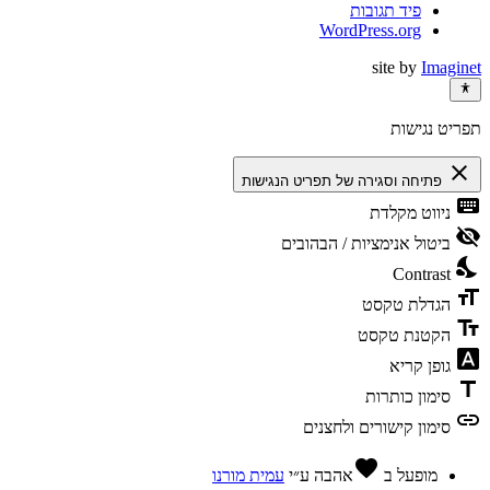
פיד תגובות
WordPress.org
site by
Imaginet
תפריט נגישות
close
פתיחה וסגירה של תפריט הנגישות
keyboard
ניווט מקלדת
visibility_off
ביטול אנימציות / הבהובים
nights_stay
Contrast
format_size
הגדלת טקסט
text_fields
הקטנת טקסט
font_download
גופן קריא
title
סימון כותרות
link
סימון קישורים ולחצנים
favorite
מופעל ב
אהבה
ע״י
עמית מורנו