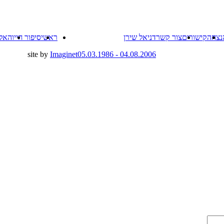
Skip
נצחה
קישורים
צור קשר
דניאל שירן
ראשי
סיפור חייו
האל
to
content
site by
Imaginet
04.08.2006 - 05.03.1986