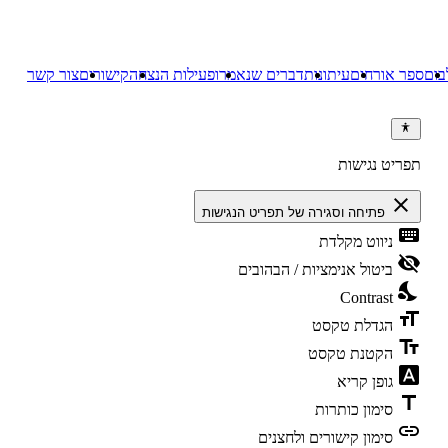
בום
ספר אורחים
עיתונות
דברים שנאמרו
פעילות הנצחה
קישורים
צור קשר
תפריט נגישות
close
פתיחה וסגירה של תפריט הנגישות
keyboard
ניווט מקלדת
visibility_off
ביטול אנימציות / הבהובים
nights_stay
Contrast
format_size
הגדלת טקסט
text_fields
הקטנת טקסט
font_download
גופן קריא
title
סימון כותרות
link
סימון קישורים ולחצנים