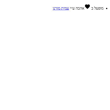
favorite
מופעל ב
אהבה
ע״י
עמית מורנו