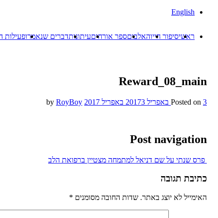
English
ראשי
סיפור חייו
האלבום
ספר אורחים
עיתונות
דברים שנאמרו
פעילות ה
Reward_08_main
3 באפריל 2017
Posted on
3 באפריל 2017
by
RoyBoy
Post navigation
פרס שנתי על שם דניאל למתמחה מצטיין ברפואת הלב
כתיבת תגובה
האימייל לא יוצג באתר.
שדות החובה מסומנים
*