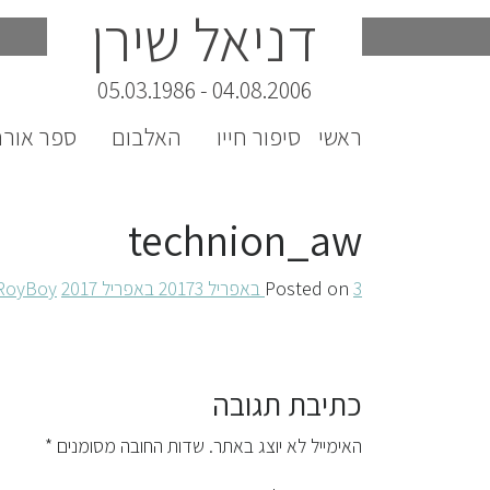
דניאל שירן
Ski
t
conten
04.08.2006 - 05.03.1986
ראשי
סיפור חייו
האלבום
ספר אורח
technion_aw
3 באפריל 2017
Posted on
3 באפריל 2017
by
RoyBoy
כתיבת תגובה
האימייל לא יוצג באתר.
שדות החובה מסומנים
*