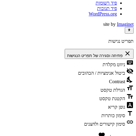
פיד רשומות
פיד תגובות
WordPress.org
site by
Imaginet
תפריט נגישות
close
פתיחה וסגירה של תפריט הנגישות
keyboard
ניווט מקלדת
visibility_off
ביטול אנימציות / הבהובים
nights_stay
Contrast
format_size
הגדלת טקסט
text_fields
הקטנת טקסט
font_download
גופן קריא
title
סימון כותרות
link
סימון קישורים ולחצנים
favorite