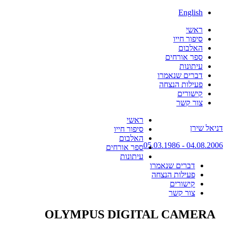
English
ראשי
סיפור חייו
האלבום
ספר אורחים
עיתונות
דברים שנאמרו
פעילות הנצחה
קישורים
צור קשר
Skip
ראשי
דניאל שירן
to
סיפור חייו
content
האלבום
04.08.2006 - 05.03.1986
ספר אורחים
עיתונות
דברים שנאמרו
פעילות הנצחה
קישורים
צור קשר
OLYMPUS DIGITAL CAMERA