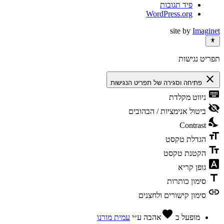
פיד תגובות
WordPress.org
site by
Imaginet
תפריט נגישות
close
פתיחה וסגירה של תפריט הנגישות
keyboard
ניווט מקלדת
visibility_off
ביטול אנימציות / הבהובים
nights_stay
Contrast
format_size
הגדלת טקסט
text_fields
הקטנת טקסט
font_download
גופן קריא
title
סימון כותרות
link
סימון קישורים ולחצנים
favorite
מופעל ב
אהבה
ע״י
עמית מורנו