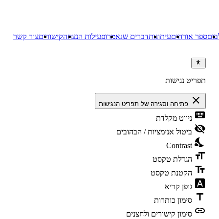
בום
ספר אורחים
עיתונות
דברים שנאמרו
פעילות הנצחה
קישורים
צור קשר
תפריט נגישות
close
פתיחה וסגירה של תפריט הנגישות
keyboard
ניווט מקלדת
visibility_off
ביטול אנימציות / הבהובים
nights_stay
Contrast
format_size
הגדלת טקסט
text_fields
הקטנת טקסט
font_download
גופן קריא
title
סימון כותרות
link
סימון קישורים ולחצנים