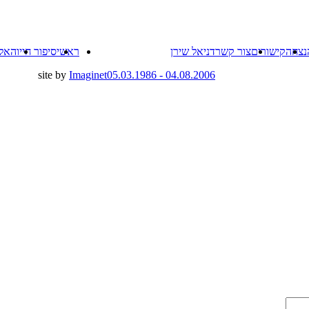
Skip
נצחה
קישורים
צור קשר
דניאל שירן
ראשי
סיפור חייו
האל
to
content
site by
Imaginet
04.08.2006 - 05.03.1986