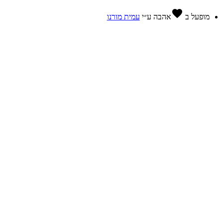
favorite
מופעל ב
אהבה
ע״י
עמית מורנו