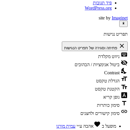
פיד תגובות
WordPress.org
site by
Imaginet
תפריט נגישות
close
פתיחה וסגירה של תפריט הנגישות
keyboard
ניווט מקלדת
visibility_off
ביטול אנימציות / הבהובים
nights_stay
Contrast
format_size
הגדלת טקסט
text_fields
הקטנת טקסט
font_download
גופן קריא
title
סימון כותרות
link
סימון קישורים ולחצנים
favorite
מופעל ב
אהבה
ע״י
עמית מורנו