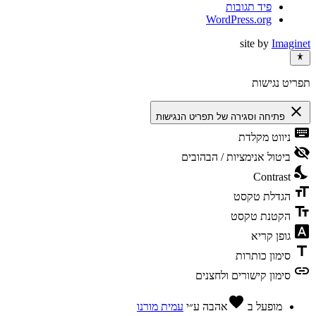
פיד תגובות
WordPress.org
site by
Imaginet
תפריט נגישות
close
פתיחה וסגירה של תפריט הנגישות
keyboard
ניווט מקלדת
visibility_off
ביטול אנימציות / הבהובים
nights_stay
Contrast
format_size
הגדלת טקסט
text_fields
הקטנת טקסט
font_download
גופן קריא
title
סימון כותרות
link
סימון קישורים ולחצנים
favorite
מופעל ב
אהבה
ע״י
עמית מורנו