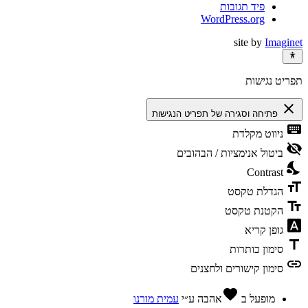
פיד תגובות
WordPress.org
site by
Imaginet
תפריט נגישות
close
פתיחה וסגירה של תפריט הנגישות
keyboard
ניווט מקלדת
visibility_off
ביטול אנימציות / הבהובים
nights_stay
Contrast
format_size
הגדלת טקסט
text_fields
הקטנת טקסט
font_download
גופן קריא
title
סימון כותרות
link
סימון קישורים ולחצנים
favorite
מופעל ב
אהבה
ע״י
עמית מורנו