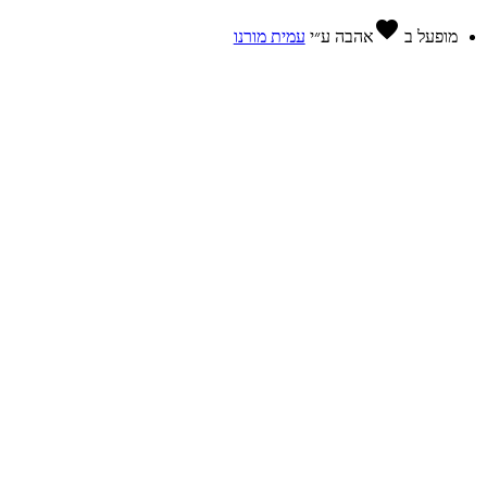
favorite
מופעל ב
אהבה
ע״י
עמית מורנו