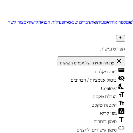
בום
ספר אורחים
עיתונות
דברים שנאמרו
פעילות הנצחה
קישורים
צור קשר
תפריט נגישות
close
פתיחה וסגירה של תפריט הנגישות
keyboard
ניווט מקלדת
visibility_off
ביטול אנימציות / הבהובים
nights_stay
Contrast
format_size
הגדלת טקסט
text_fields
הקטנת טקסט
font_download
גופן קריא
title
סימון כותרות
link
סימון קישורים ולחצנים