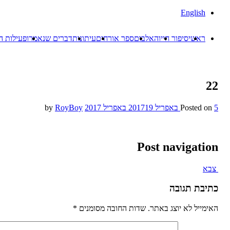
English
ראשי
סיפור חייו
האלבום
ספר אורחים
עיתונות
דברים שנאמרו
פעילות ה
22
5 באפריל 2017
Posted on
19 באפריל 2017
by
RoyBoy
Post navigation
צבא
כתיבת תגובה
האימייל לא יוצג באתר.
שדות החובה מסומנים
*