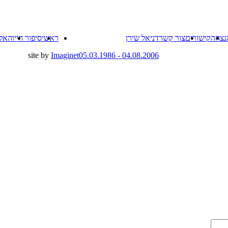
Skip
נצחה
קישורים
צור קשר
דניאל שירן
ראשי
סיפור חייו
האל
to
content
site by
Imaginet
04.08.2006 - 05.03.1986