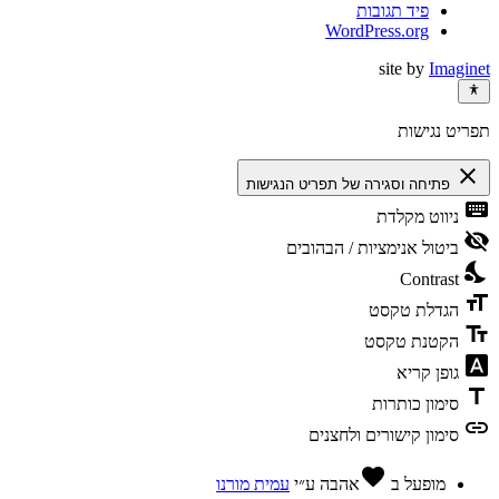
פיד תגובות
WordPress.org
site by
Imaginet
תפריט נגישות
close
פתיחה וסגירה של תפריט הנגישות
keyboard
ניווט מקלדת
visibility_off
ביטול אנימציות / הבהובים
nights_stay
Contrast
format_size
הגדלת טקסט
text_fields
הקטנת טקסט
font_download
גופן קריא
title
סימון כותרות
link
סימון קישורים ולחצנים
favorite
מופעל ב
אהבה
ע״י
עמית מורנו