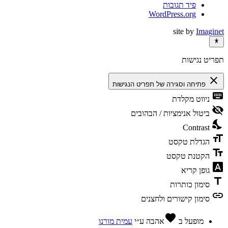
פיד תגובות
WordPress.org
site by
Imaginet
תפריט נגישות
close
פתיחה וסגירה של תפריט הנגישות
keyboard
ניווט מקלדת
visibility_off
ביטול אנימציות / הבהובים
nights_stay
Contrast
format_size
הגדלת טקסט
text_fields
הקטנת טקסט
font_download
גופן קריא
title
סימון כותרות
link
סימון קישורים ולחצנים
favorite
מופעל ב
אהבה
ע״י
עמית מורנו