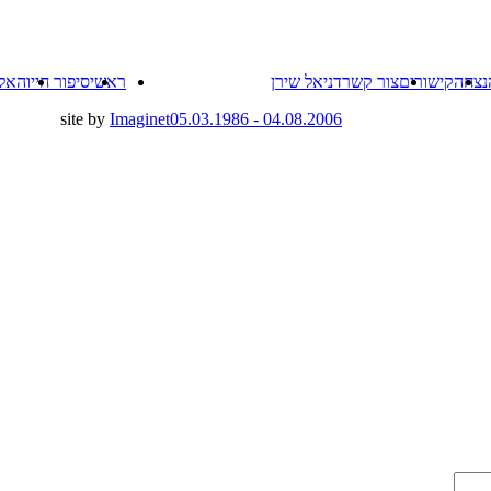
Skip
נצחה
קישורים
צור קשר
דניאל שירן
ראשי
סיפור חייו
האל
to
content
site by
Imaginet
04.08.2006 - 05.03.1986