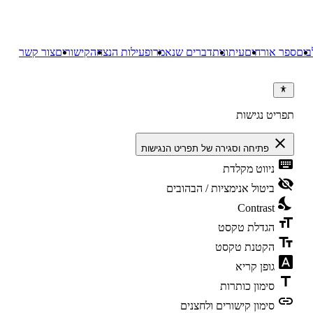
בום
ספר אורחים
עיתונות
דברים שנאמרו
פעילות הנצחה
קישורים
צור קשר
תפריט נגישות
close
פתיחה וסגירה של תפריט הנגישות
keyboard
ניווט מקלדת
visibility_off
ביטול אנימציות / הבהובים
nights_stay
Contrast
format_size
הגדלת טקסט
text_fields
הקטנת טקסט
font_download
גופן קריא
title
סימון כותרות
link
סימון קישורים ולחצנים