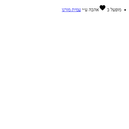
favorite
מופעל ב
אהבה
ע״י
עמית מורנו