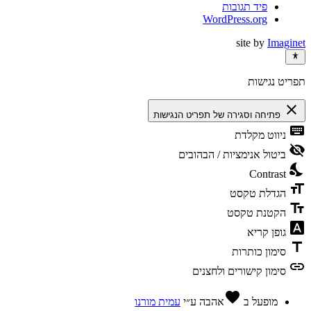
פיד תגובות
WordPress.org
site by
Imaginet
תפריט נגישות
close
פתיחה וסגירה של תפריט הנגישות
keyboard
ניווט מקלדת
visibility_off
ביטול אנימציות / הבהובים
nights_stay
Contrast
format_size
הגדלת טקסט
text_fields
הקטנת טקסט
font_download
גופן קריא
title
סימון כותרות
link
סימון קישורים ולחצנים
favorite
מופעל ב
אהבה
ע״י
עמית מורנו