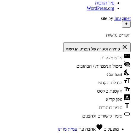
פיד תגובות
WordPress.org
site by
Imaginet
תפריט נגישות
close
פתיחה וסגירה של תפריט הנגישות
keyboard
ניווט מקלדת
visibility_off
ביטול אנימציות / הבהובים
nights_stay
Contrast
format_size
הגדלת טקסט
text_fields
הקטנת טקסט
font_download
גופן קריא
title
סימון כותרות
link
סימון קישורים ולחצנים
favorite
מופעל ב
אהבה
ע״י
עמית מורנו