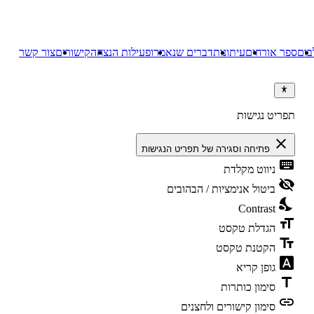
בום
ספר אורחים
עיתונות
דברים שנאמרו
פעילות הנצחה
קישורים
צור קשר
תפריט נגישות
close
פתיחה וסגירה של תפריט הנגישות
keyboard
ניווט מקלדת
visibility_off
ביטול אנימציות / הבהובים
nights_stay
Contrast
format_size
הגדלת טקסט
text_fields
הקטנת טקסט
font_download
גופן קריא
title
סימון כותרות
link
סימון קישורים ולחצנים