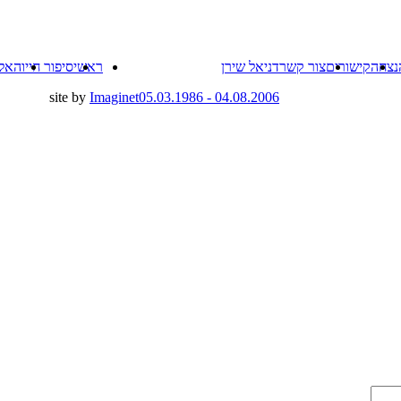
Skip
נצחה
קישורים
צור קשר
דניאל שירן
ראשי
סיפור חייו
האל
to
content
site by
Imaginet
04.08.2006 - 05.03.1986