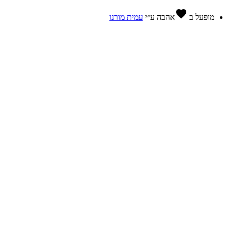
favorite
מופעל ב
אהבה
ע״י
עמית מורנו