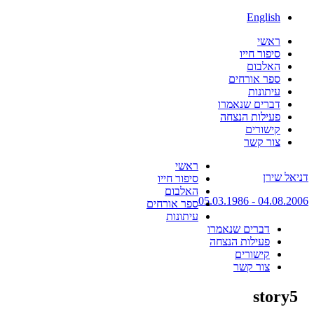
English
ראשי
סיפור חייו
האלבום
ספר אורחים
עיתונות
דברים שנאמרו
פעילות הנצחה
קישורים
צור קשר
Skip
ראשי
דניאל שירן
to
סיפור חייו
content
האלבום
04.08.2006 - 05.03.1986
ספר אורחים
עיתונות
דברים שנאמרו
פעילות הנצחה
קישורים
צור קשר
story5