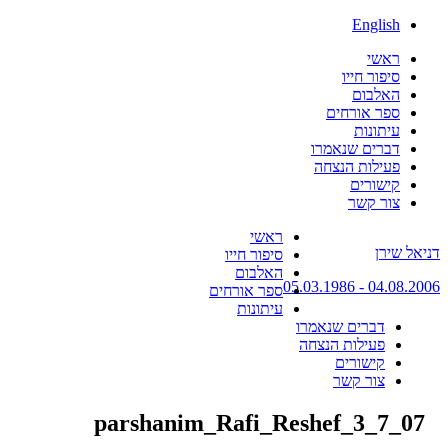
English
ראשי
סיפור חייו
האלבום
ספר אורחים
עיתונות
דברים שנאמרו
פעילות הנצחה
קישורים
צור קשר
Skip
ראשי
דניאל שירן
to
סיפור חייו
content
האלבום
04.08.2006 - 05.03.1986
ספר אורחים
עיתונות
דברים שנאמרו
פעילות הנצחה
קישורים
צור קשר
parshanim_Rafi_Reshef_3_7_07