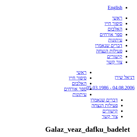
English
ראשי
סיפור חייו
האלבום
ספר אורחים
עיתונות
דברים שנאמרו
פעילות הנצחה
קישורים
צור קשר
Skip
ראשי
דניאל שירן
to
סיפור חייו
content
האלבום
04.08.2006 - 05.03.1986
ספר אורחים
עיתונות
דברים שנאמרו
פעילות הנצחה
קישורים
צור קשר
Galaz_veaz_dafku_badelet