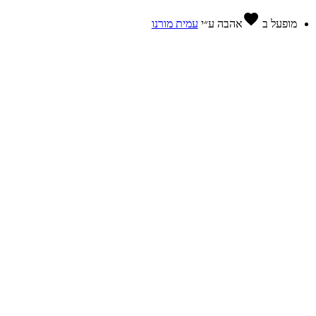
favorite
מופעל ב
אהבה
ע״י
עמית מורנו