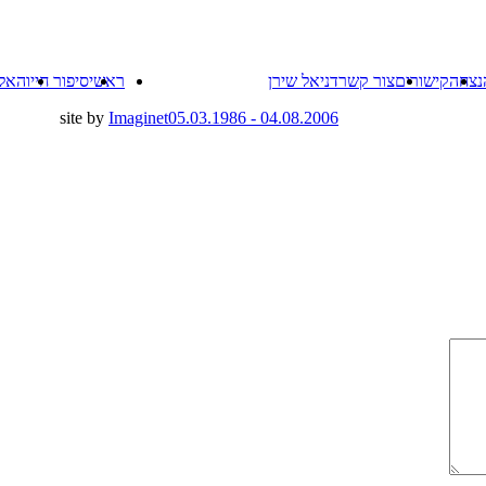
Skip
נצחה
קישורים
צור קשר
דניאל שירן
ראשי
סיפור חייו
האל
to
content
site by
Imaginet
04.08.2006 - 05.03.1986