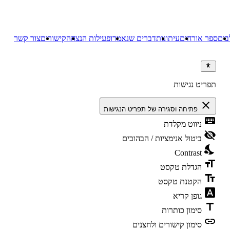
בום
ספר אורחים
עיתונות
דברים שנאמרו
פעילות הנצחה
קישורים
צור קשר
תפריט נגישות
close
פתיחה וסגירה של תפריט הנגישות
keyboard
ניווט מקלדת
visibility_off
ביטול אנימציות / הבהובים
nights_stay
Contrast
format_size
הגדלת טקסט
text_fields
הקטנת טקסט
font_download
גופן קריא
title
סימון כותרות
link
סימון קישורים ולחצנים