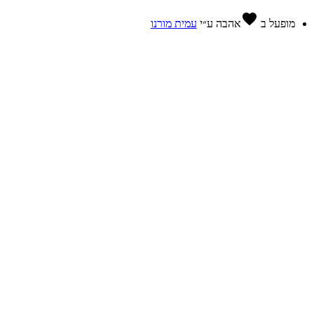
favorite
מופעל ב
אהבה
ע״י
עמית מורנו