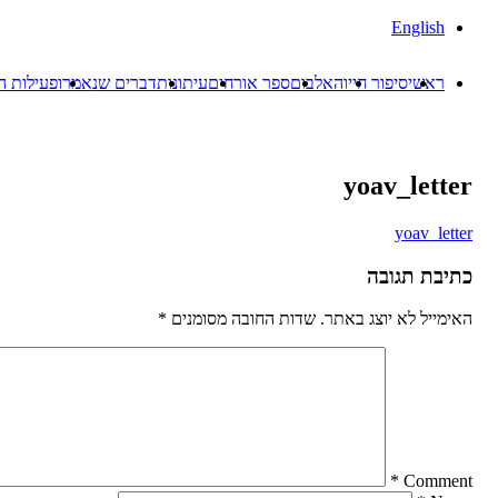
English
ראשי
סיפור חייו
האלבום
ספר אורחים
עיתונות
דברים שנאמרו
פעילות ה
yoav_letter
yoav_letter
כתיבת תגובה
האימייל לא יוצג באתר.
שדות החובה מסומנים
*
*
Comment