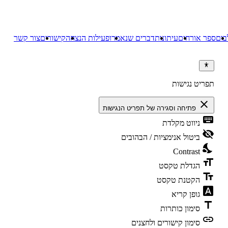
בום
ספר אורחים
עיתונות
דברים שנאמרו
פעילות הנצחה
קישורים
צור קשר
תפריט נגישות
close
פתיחה וסגירה של תפריט הנגישות
keyboard
ניווט מקלדת
visibility_off
ביטול אנימציות / הבהובים
nights_stay
Contrast
format_size
הגדלת טקסט
text_fields
הקטנת טקסט
font_download
גופן קריא
title
סימון כותרות
link
סימון קישורים ולחצנים