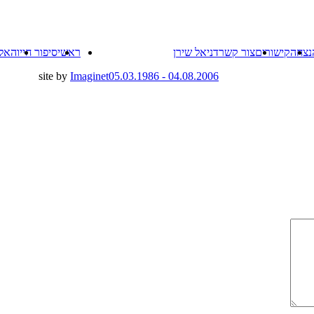
Skip
נצחה
קישורים
צור קשר
דניאל שירן
ראשי
סיפור חייו
האל
to
content
site by
Imaginet
04.08.2006 - 05.03.1986