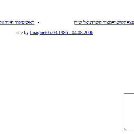
Skip
נצחה
קישורים
צור קשר
דניאל שירן
ראשי
סיפור חייו
האל
to
content
site by
Imaginet
04.08.2006 - 05.03.1986