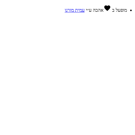
favorite
מופעל ב
אהבה
ע״י
עמית מורנו