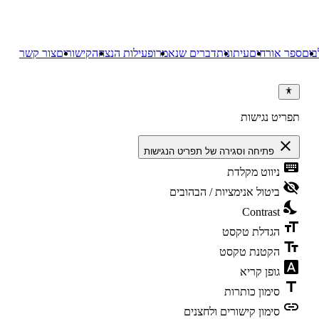
בום
ספר אורחים
עיתונות
דברים שנאמרו
פעילות הנצחה
קישורים
צור קשר
תפריט נגישות
close
פתיחה וסגירה של תפריט הנגישות
keyboard
ניווט מקלדת
visibility_off
ביטול אנימציות / הבהובים
nights_stay
Contrast
format_size
הגדלת טקסט
text_fields
הקטנת טקסט
font_download
גופן קריא
title
סימון כותרות
link
סימון קישורים ולחצנים