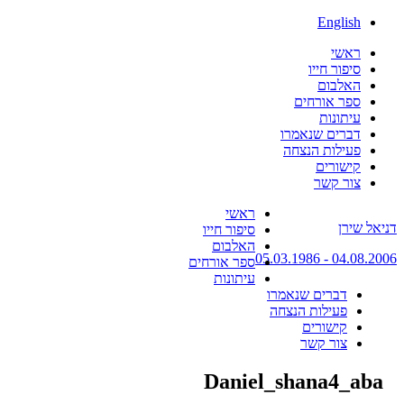
English
ראשי
סיפור חייו
האלבום
ספר אורחים
עיתונות
דברים שנאמרו
פעילות הנצחה
קישורים
צור קשר
Skip
ראשי
דניאל שירן
to
סיפור חייו
content
האלבום
04.08.2006 - 05.03.1986
ספר אורחים
עיתונות
דברים שנאמרו
פעילות הנצחה
קישורים
צור קשר
Daniel_shana4_aba