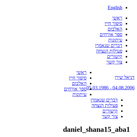
English
ראשי
סיפור חייו
האלבום
ספר אורחים
עיתונות
דברים שנאמרו
פעילות הנצחה
קישורים
צור קשר
Skip
ראשי
דניאל שירן
to
סיפור חייו
content
האלבום
04.08.2006 - 05.03.1986
ספר אורחים
עיתונות
דברים שנאמרו
פעילות הנצחה
קישורים
צור קשר
daniel_shana15_aba1